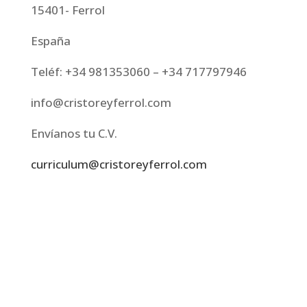
15401- Ferrol
España
Teléf: +34 981353060 – +34 717797946
info@cristoreyferrol.com
Envíanos tu C.V.
curriculum@cristoreyferrol.com